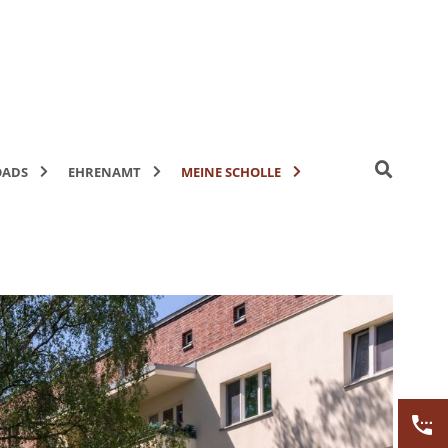
ADS
EHRENAMT
MEINE SCHOLLE
E-Mobilität
Karriere
er
E-Mobilität FAQ
Ausbildung
Ehrenamt