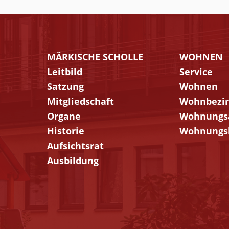
MÄRKISCHE SCHOLLE
WOHNEN
Navigation
Navigatio
Leitbild
Service
überspringen
übersprin
Satzung
Wohnen
Mitgliedschaft
Wohnbezi
Organe
Wohnungs
Historie
Wohnungs
Aufsichtsrat
Ausbildung