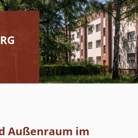
ERG
nd Außenraum im