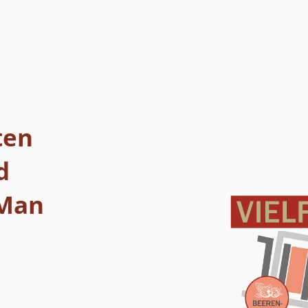
ten
d
 Man